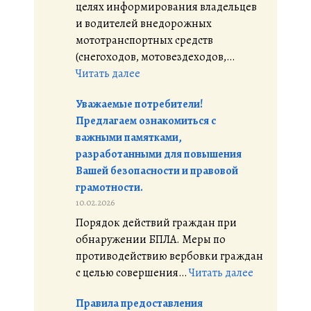
целях информирования владельцев
и водителей внедорожных
мототранспортных средств
(снегоходов, мотовездеходов,…
:
Читать далее
У
Уважаемые потребители!
в
Предлагаем ознакомиться с
а
важными памятками,
ж
разработанными для повышения
а
Вашей безопасности и правовой
е
грамотности.
м
10.02.2026
ы
Порядок действий граждан при
е
обнаружении БПЛА. Меры по
ж
противодействию вербовки граждан
и
:
с целью совершения…
т
Читать далее
У
е
Правила предоставления
в
л