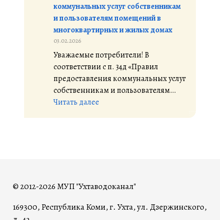
коммунальных услуг собственникам
а
и
и пользователям помещений в
ж
м
многоквартирных и жилых домах
а
у
03.02.2026
е
н
Уважаемые потребители! В
м
и
соответствии с п. 34д «Правил
ы
ц
предоставления коммунальных услуг
е
и
собственникам и пользователям…
п
п
:
Читать далее
о
а
П
т
л
р
р
ь
а
е
н
в
б
о
и
и
г
л
т
о
а
е
о
© 2012-2026 МУП "Ухтаводоканал"
п
л
к
169300, Республика Коми, г. Ухта, ул. Дзержинского,
р
и
р
д. 4а
е